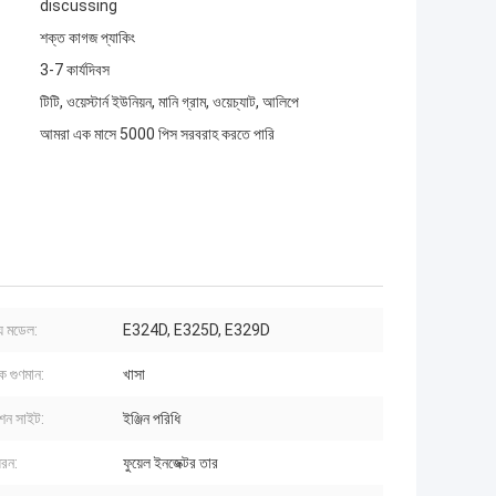
discussing
শক্ত কাগজ প্যাকিং
3-7 কার্যদিবস
টিটি, ওয়েস্টার্ন ইউনিয়ন, মানি গ্রাম, ওয়েচ্যাট, আলিপে
আমরা এক মাসে 5000 পিস সরবরাহ করতে পারি
য মডেল:
E324D, E325D, E329D
ক গুণমান:
খাসা
শন সাইট:
ইঞ্জিন পরিধি
ধরন:
ফুয়েল ইনজেক্টর তার