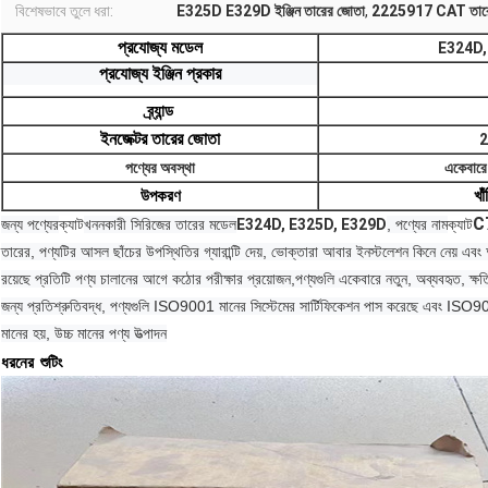
বিশেষভাবে তুলে ধরা:
E325D E329D ইঞ্জিন তারের জোতা
,
2225917 CAT তারের
প্রযোজ্য মডেল
E324D,
প্রযোজ্য ইঞ্জিন প্রকার
ব্র্যান্ড
ইনজেক্টর তারের জোতা
2
পণ্যের অবস্থা
একেবারে
উপকরণ
খা
C
জন্য পণ্যের
ক্যাট
খননকারী সিরিজের তারের মডেল
E324D, E325D, E329D
, পণ্যের নাম
ক্যাট
তারের, পণ্যটির আসল ছাঁচের উপস্থিতির গ্যারান্টি দেয়, ভোক্তারা আবার ইনস্টলেশন কিনে নেয় এবং আ
রয়েছে প্রতিটি পণ্য চালানের আগে কঠোর পরীক্ষার প্রয়োজন,
পণ্যগুলি একেবারে নতুন, অব্যবহৃত, ক্ষতি
জন্য প্রতিশ্রুতিবদ্ধ, পণ্যগুলি ISO9001 মানের সিস্টেমের সার্টিফিকেশন পাস করেছে এবং ISO9
মানের হয়, উচ্চ মানের পণ্য উত্পাদন
ধরনের
শুটিং