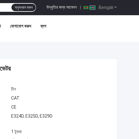
উদ্ধৃতির জন্য আবেদন
|
Bengali
অনুসন্ধান করুন
ণ
যোগাযোগ করুন
ব্লগ
ভেটর
চীন
CAT
CE
E324D, E325D, E329D
1 টুকরা