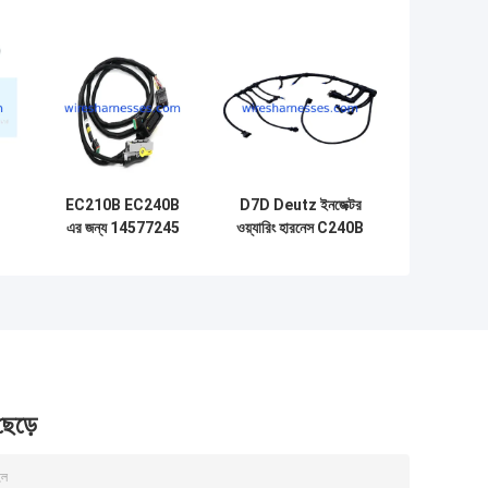
EC210B EC240B
D7D Deutz ইনজেক্টর
এর জন্য 14577245
ওয়্যারিং হারনেস C240B
D6E D7E Deutz
EC290B
-
ইঞ্জিন স্বয়ংচালিত তারের
VOE20718807
জোতা
ভলভো
 ছেড়ে