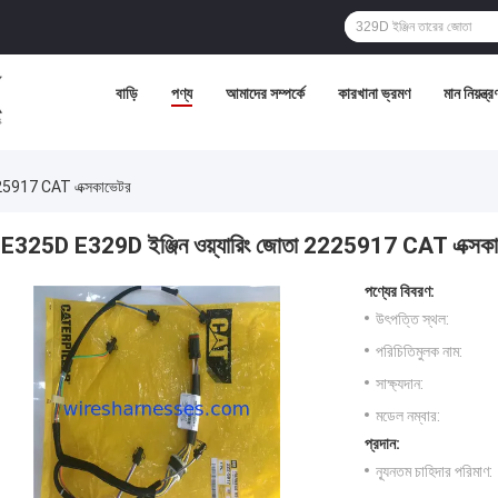
বাড়ি
পণ্য
আমাদের সম্পর্কে
কারখানা ভ্রমণ
মান নিয়ন্ত্র
225917 CAT এক্সকাভেটর
E325D E329D ইঞ্জিন ওয়্যারিং জোতা 2225917 CAT এক্সকা
পণ্যের বিবরণ:
উৎপত্তি স্থল:
পরিচিতিমুলক নাম:
সাক্ষ্যদান:
মডেল নম্বার:
প্রদান:
ন্যূনতম চাহিদার পরিমাণ: