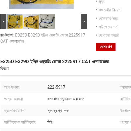
মূল্য:
প্যাকেজিং বিবরণ:
ডেলিভারি সময়:
পরিশোধের শর্ত:
বড় ইমেজ :
E325D E329D ইঞ্জিন ওয়্যারিং জোতা 2225917
যোগানের ক্ষমতা:
CAT এক্সকাভেটর
যোগাযোগ
E325D E329D ইঞ্জিন ওয়্যারিং জোতা 2225917 CAT এক্সকাভেটর
বিবরণ
অংশ সংখ্যা:
222-5917
প্রযোজ্
পণ্যের অবস্থা:
একেবারে নতুন এবং অব্যবহৃত
বাণিজ্যি
প্যাকেজিং টাইপ:
স্বতন্ত্র প্যাকেজ
ইনস্টলে
সার্টিফিকেশন সার্টিফিকেট:
সিই
পণ্যের 