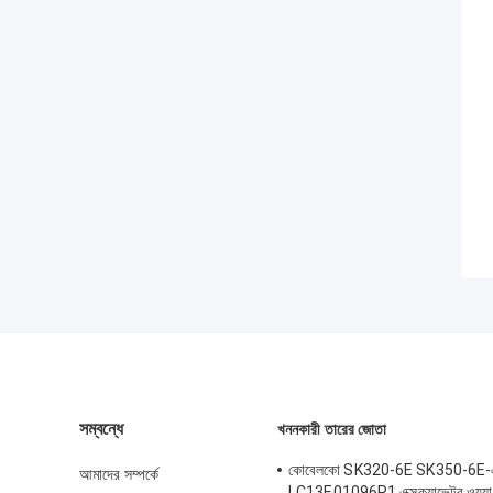
সম্বন্ধে
খননকারী তারের জোতা
কোবেলকো SK320-6E SK350-6E-এ
আমাদের সম্পর্কে
LC13E01096P1 এক্সক্যাভেটর ওয়্যার