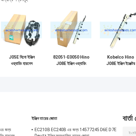
J05E হিনো ইঞ্জিন
82051-E0050 Hino
Kobelco Hino
ওয়্যারিং হারনেস
J08E ইঞ্জিন ওয়্যারিং
J08E ইঞ্জিন ইঞ্জেক্টর
VH82121E0G40
হারনেস SK350-8
ওয়্যারিং হারনেস
ফুয়েল ইনজেক্টর ওয়্যার
SK200-8 82051
SK200-8
E0011
বার্তা
ইঞ্জিন তারের জোতা
র জন্য
EC210B EC240B এর জন্য 14577245 D6E D7E
িং হারনেস
Deutz ইঞ্জিন স্বয়ংচালিত তারের জোতা