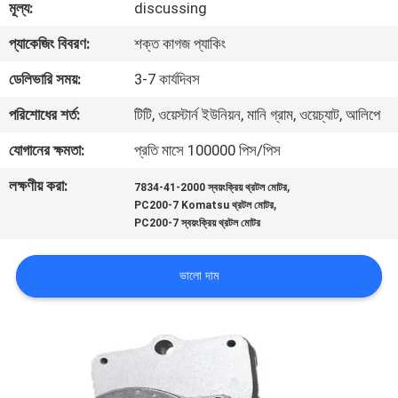
মূল্য:
discussing
নিয়ন্ত্রণ
প্যাকেজিং বিবরণ:
শক্ত কাগজ প্যাকিং
যোগাযোগ
ডেলিভারি সময়:
3-7 কার্যদিবস
করুন
পরিশোধের শর্ত:
টিটি, ওয়েস্টার্ন ইউনিয়ন, মানি গ্রাম, ওয়েচ্যাট, আলিপে
যোগানের ক্ষমতা:
প্রতি মাসে 100000 পিস/পিস
BLOG
লক্ষণীয় করা:
,
7834-41-2000 স্বয়ংক্রিয় থ্রটল মোটর
,
PC200-7 Komatsu থ্রটল মোটর
সাইট
PC200-7 স্বয়ংক্রিয় থ্রটল মোটর
ম্যাপ
ভালো দাম
PRIVACY
POLICY