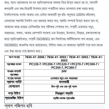
করে, যাতে গ্রাহকদের ঘন ঘন প্রতিস্থাপনের সমস্যা নিয়ে চিন্তা করতে হয় না, প্লাগটি
জলরোধী এবং ক্ষয়-বিরোধী উপাদান,
যাতে পণ্যটিকে আরও ভালভাবে রক্ষা করার জন্য,
ইনস্টলেশনের গর্তের আকার এবং ডেটার আকারটি মূল ছাঁচ অনুসারে 100% কাঁচামাল,
ভোক্তারা সরাসরি ইনস্টল এবং ব্যবহার করার পরে, ম্যাচিং সম্পর্কে চিন্তা করতে হবে না,
আমাদের কাছে রয়েছে ডেলিভারির পরে পরীক্ষার পেশাদার দল, পণ্যটি একেবারে নতুন,
অব্যবহৃত, অক্ষত, আমার কোম্পানি গবেষণা এবং উন্নয়ন, উৎপাদন, বিক্রয়, রক্ষণাবেক্ষণের
জন্য প্রতিশ্রুতিবদ্ধ, পণ্যটি ISO9001 মান সিস্টেমের সার্টিফিকেশন পাস করেছে, এবং
ISO9001 মানগুলির সাথে কঠোরভাবে, নিশ্চিত করুন যে আমাদের প্রতিটি পণ্য ভাল মানের
এবং উচ্চ মানের পণ্য উত্পাদন করে।
অংশ সংখ্যা
7834-41-2000 / 7834-41-3002 / 7834-41-2002 / 7834-41-
3003
প্রযোজ্য মডেল
PC130-7 / PC200-7 / PC220-7 / PC270-7 / PC300-7 /
PC350-7, PC360-7
পাওয়ার সাপ্লাই
24V
প্রযোজ্য
পণ্যের অবস্থা
একেবারে নতুন এবং অব্যবহৃত
স্থাপন
সাইট
খননকারী
যোগাযোগ
তিন-সুই এবং চার-সুই প্লাগ
পণ্য
টাইপ
নিয়ন্ত্রণ
পদ্ধতি
প্যাকেজিং
টাইপ
স্বাধীন কাগজ প্যাকেজিং
প্লাগ পজিশন ছবি