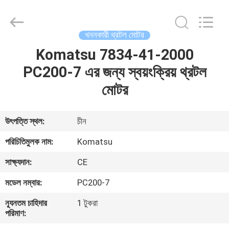
Road
Enterprise
Management
Services
Co.,
খননকারী থ্রটল মোটর
Ltd..
All
Komatsu 7834-41-2000
বাড়ি
Rights
Reserved.
PC200-7 এর জন্য স্বয়ংক্রিয় থ্রটল
পণ্য
মোটর
আমাদের
উৎপত্তি স্থল:
চীন
সম্পর্কে
পরিচিতিমুলক নাম:
Komatsu
সাক্ষ্যদান:
CE
কারখানা
মডেল নম্বার:
PC200-7
ভ্রমণ
ন্যূনতম চাহিদার
1 টুকরা
পরিমাণ:
মান