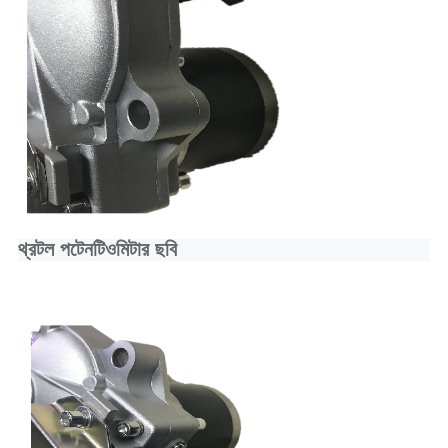
থ্রটল পটেনটিওমিটার ছবি