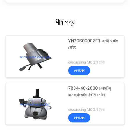
শীর্ষ পণ্য
YN20S00002F1 অটো থ্রটল
মোটর
discussing MOQ:1 টুকরা
যোগাযোগ
7834-40-2000 কোমাটসু
এক্সক্যাভেটর থ্রটল মোটর
discussing MOQ:1 টুকরা
যোগাযোগ