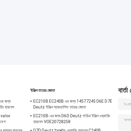
বার্তা
ইঞ্জিন তারের জোতা
র জন্য
EC210B EC240B এর জন্য 14577245 D6E D7E
িং হারনেস
Deutz ইঞ্জিন স্বয়ংচালিত তারের জোতা
vator
EC210B-এর জন্য D6D Deutz গাড়ির ইঞ্জিন ওয়্যারিং
াবেশ
হারনেস VOE20728258
 ক্যাবল হারনেস
D7D Deutz ইনজেক্টর ওয়্যারিং হারনেস C240B