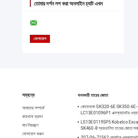
তোমার দর্শন লগ করা অনলাইন চ্যাট এখন
সম্বন্ধে
খননকারী তারের জোতা
কোবেলকো SK320-6E SK350-6E-এ
আমাদের সম্পর্কে
LC13E01096P1 এক্সক্যাভেটর ওয়্যার
কারখানা ভ্রমণ
LS13E01195P5 Kobelco Exca
মান নিয়ন্ত্রণ
SK460-8 স্বয়ংচালিত তারের জোতা সম
যোগাযোগ করুন
207-06-71562 কোমাটসু এক্সক্যাভেটর