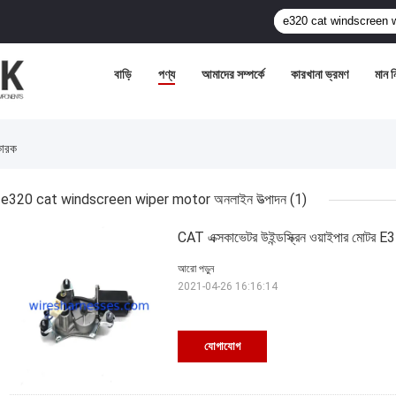
বাড়ি
পণ্য
আমাদের সম্পর্কে
কারখানা ভ্রমণ
মান নি
ারক
e320 cat windscreen wiper motor অনলাইন উত্পাদন
(1)
CAT এক্সকাভেটর উইন্ডস্ক্রিন ওয়াইপার মোটর 
আরো পড়ুন
2021-04-26 16:16:14
যোগাযোগ