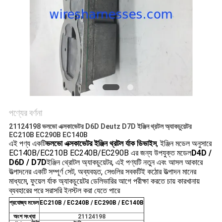
পণ্যের বর্ণনা
21124198 ভলভো এক্সকাভেটর D6D Deutz D7D ইঞ্জিন থ্রটল অ্যাকচুয়েটর
EC210B EC290B EC140B
এই পণ্য একটি
ভলভো এক্সকাভেটর ইঞ্জিন থ্রটল র্যাক ডিভাইস
, ইঞ্জিন মডেল অনুসারে
EC140B/EC210B EC240B/EC290B এর জন্য উপযুক্ত মডেল
D4D /
D6D / D7D
ইঞ্জিন থ্রোটল অ্যাকচুয়েটর, এই পণ্যটি নতুন এবং আসল আকারে
উত্পাদনের একটি সম্পূর্ণ সেট, অব্যবহৃত, সেগুলির সবকটিই কঠোর উত্পাদন মানের
মাধ্যমে, ফুয়েল র্যাক অ্যাকচুয়েটর ডেলিভারির আগে পরীক্ষা করতে চায় কারখানায়
ব্যবহারের পরে সরাসরি ইনস্টল করা যেতে পারে
প্রযোজ্য মডেল
EC210B / EC240B / EC290B / EC140B
অংশ সংখ্যা
21124198