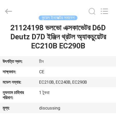
Road
Enterprise
Management
Services
Co.,
ফুয়েল ইনজেক্টর সমাবেশ
Ltd..
All
21124198 ভলভো এক্সকাভেটর D6D
বাড়ি
Rights
Reserved.
Deutz D7D ইঞ্জিন থ্রটল অ্যাকচুয়েটর
পণ্য
EC210B EC290B
আমাদের
উৎপত্তি স্থল:
চীন
সম্পর্কে
সাক্ষ্যদান:
CE
মডেল নম্বার:
EC210B, EC240B, EC290B
কারখানা
ন্যূনতম চাহিদার
1 টুকরা
ভ্রমণ
পরিমাণ:
মূল্য:
discussing
মান