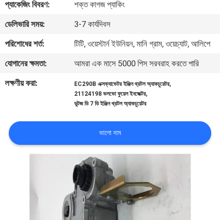
প্যাকেজিং বিবরণ:
শক্ত কাগজ প্যাকিং
নিয়ন্ত্রণ
ডেলিভারি সময়:
3-7 কার্যদিবস
যোগাযোগ
পরিশোধের শর্ত:
টিটি, ওয়েস্টার্ন ইউনিয়ন, মানি গ্রাম, ওয়েচ্যাট, আলিপে
করুন
যোগানের ক্ষমতা:
আমরা এক মাসে 5000 পিস সরবরাহ করতে পারি
লক্ষণীয় করা:
,
EC290B এক্সক্যাভেটর ইঞ্জিন থ্রটল অ্যাকচুয়েটর
ব্লগ
,
21124198 ভলভো ফুয়েল ইনজেক্টর
ডুটজ ডি 7 ডি ইঞ্জিন থ্রটল অ্যাকচুয়েটর
সাইট
ভালো দাম
ম্যাপ
PRIVACY
POLICY