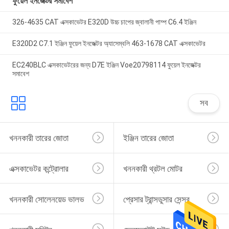
ফুয়েল ইনজেক্টর সমাবেশ
326-4635 CAT এক্সকাভেটর E320D উচ্চ চাপের জ্বালানী পাম্প C6.4 ইঞ্জিন
E320D2 C7.1 ইঞ্জিন ফুয়েল ইনজেক্টর অ্যাসেম্বলি 463-1678 CAT এক্সকাভেটর
EC240BLC এক্সকাভেটরের জন্য D7E ইঞ্জিন Voe20798114 ফুয়েল ইনজেক্টর
সমাবেশ
সব
খননকারী তারের জোতা
ইঞ্জিন তারের জোতা
এক্সকাভেটর কন্ট্রোলার
খননকারী থ্রটল মোটর
খননকারী সোলেনয়েড ভালভ
প্রেসার ট্রান্সডুসার সেন্সর